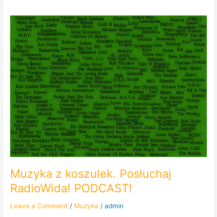
Muzyka
z
koszulek.
Posłuchaj
RadioWida!
PODCAST!
Muzyka z koszulek. Posłuchaj
RadioWida! PODCAST!
Leave a Comment
/
Muzyka
/
admin