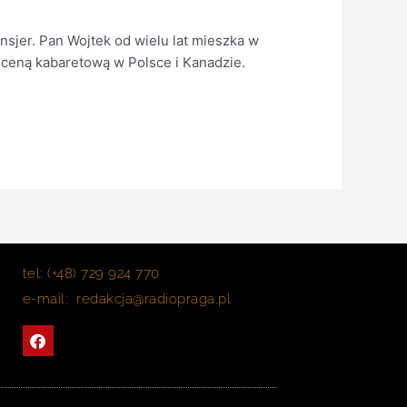
nsjer. Pan Wojtek od wielu lat mieszka w
ceną kabaretową w Polsce i Kanadzie.
tel: (+48) 729 924 770
e-mail: redakcja@radiopraga.pl
F
a
c
e
b