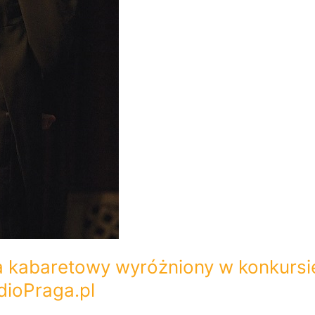
a kabaretowy wyróżniony w konkurs
dioPraga.pl