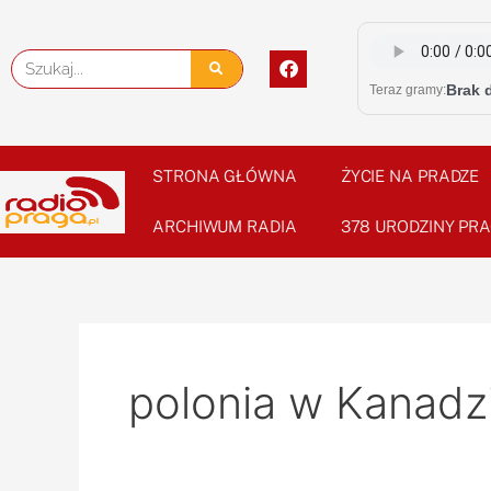
Skip
to
F
Szukaj
content
a
Brak 
Teraz gramy:
c
e
b
o
o
STRONA GŁÓWNA
ŻYCIE NA PRADZE
k
ARCHIWUM RADIA
378 URODZINY PRA
polonia w Kanadz