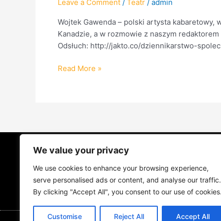
Leave a Comment
/
Teatr
/
admin
Wojtek Gawenda – polski artysta kabaretowy, w
Kanadzie, a w rozmowie z naszym redaktorem
Odsłuch: http://jakto.co/dziennikarstwo-spol
Read More »
We value your privacy
STRONA GŁÓWNA
ŻYCIE NA PRADZ
We use cookies to enhance your browsing experience,
MUZYKA I KONCERTY
KONTAKT
serve personalised ads or content, and analyse our traffic.
By clicking "Accept All", you consent to our use of cookies
Customise
Reject All
Accept All