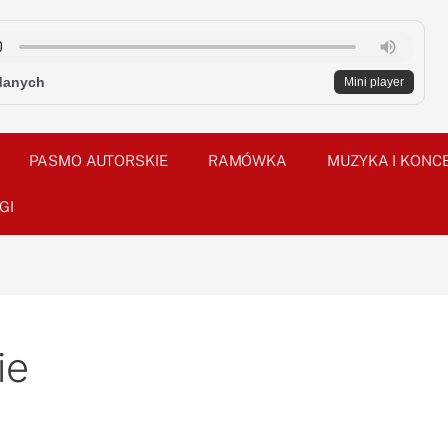
danych
Mini player
PASMO AUTORSKIE
RAMÓWKA
MUZYKA I KONC
GI
ie