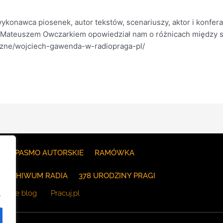
ykonawca piosenek, autor tekstów, scenariuszy, aktor i konfera
 Mateuszem Owczarkiem opowiedział nam o różnicach między s
eczne/wojciech-gawenda-w-radiopraga-pl/
E
PASMO AUTORSKIE
RAMÓWKA
ARCHIWUM RADIA
378 URODZINY PRAGI
The blog
Pracuj.pl
.