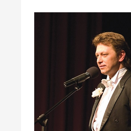
Wojciech
Gawenda,
artysta
kabaretowy
wyróżniony
w
konkursie
Osobowość
Polonijna
Roku
2022
był
gościem
RadioPraga.pl