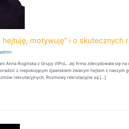
e hejtuję, motywuję” i o skutecznyc
admin
i Anna Rogińska z Grupy VIPoL. Jej firma zdecydowała się na u
poradzić z niepokojącym zjawiskiem zwanym hejtem z naszym go
ozmów rekrutacyjnych. Rozmowy rekrutacyjne są […]