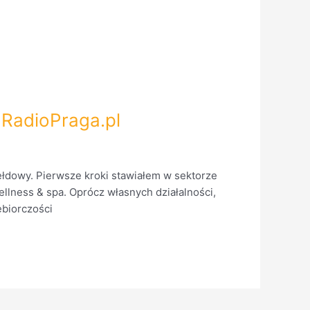
w RadioPraga.pl
iełdowy. Pierwsze kroki stawiałem w sektorze
llness & spa. Oprócz własnych działalności,
ębiorczości