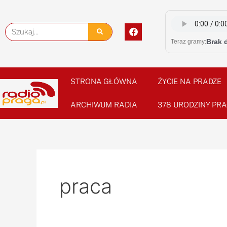
Skip
to
F
Szukaj
content
a
Brak 
Teraz gramy:
c
e
b
o
o
STRONA GŁÓWNA
ŻYCIE NA PRADZE
k
ARCHIWUM RADIA
378 URODZINY PRA
praca