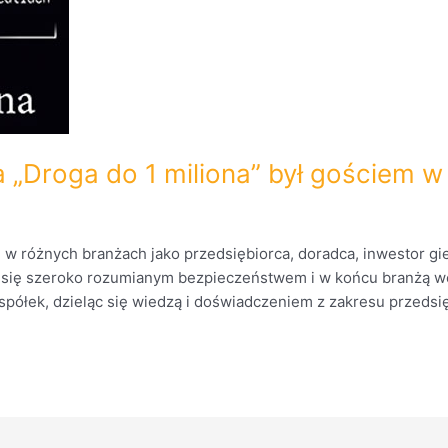
ga „Droga do 1 miliona” był gościem 
m w różnych branżach jako przedsiębiorca, doradca, inwestor g
ć się szeroko rozumianym bezpieczeństwem i w końcu branżą we
ółek, dzieląc się wiedzą i doświadczeniem z zakresu przedsi