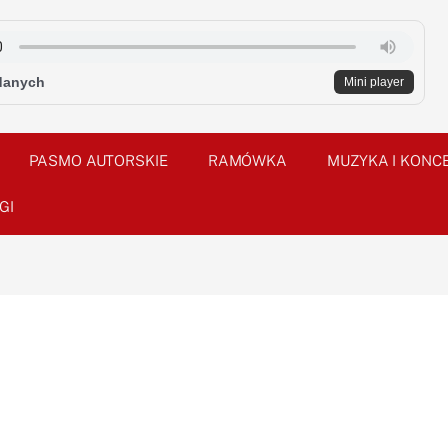
danych
Mini player
PASMO AUTORSKIE
RAMÓWKA
MUZYKA I KONC
GI