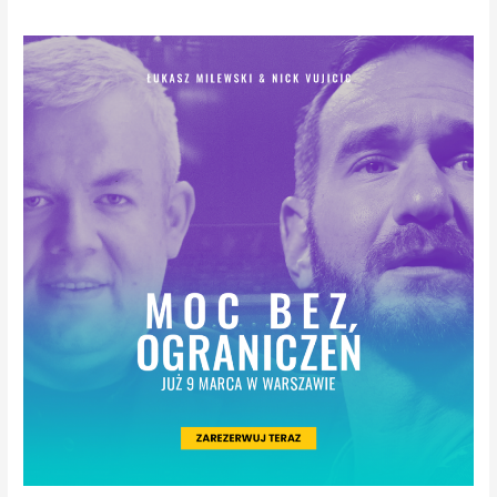
MOC
BEZ
OGRANICZEŃ-
9
marca
to
wyjątkowe
wydarzenie
odbędzie
w
Warszawie.