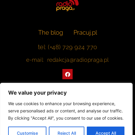
The blog
Pracuj.pl
tel: (+48) 729 924 770
e-mail: redakcja@radiopraga.pl
F
a
c
e
b
We value your privacy
o
o
Współpracujemy z Muzeum Warszawskiej Pragi
We use cookies to enhance your browsing experience,
k
serve personalised ads or content, and analyse our traffic.
© 2022 All rights Reserved. Radiopraga.pl
By clicking "Accept All", you consent to our use of cookies.
Projekt strony internetowej: tomasz-kaminski.pl
Customise
Reject All
Accept All