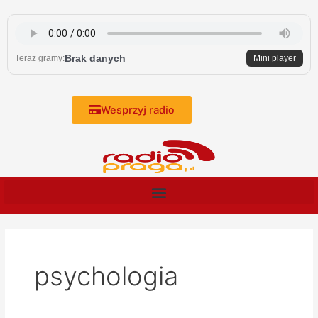
Skip
to
content
Brak danych
Teraz gramy:
Mini player
Wesprzyj radio
psychologia