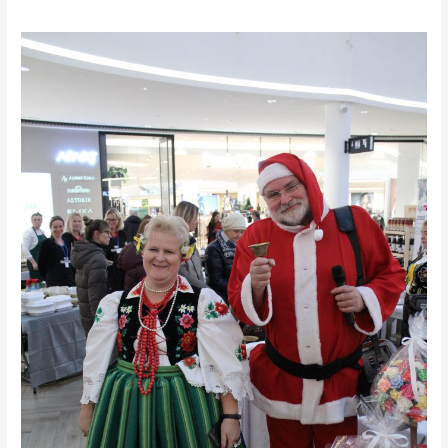
REGIONALNY
TARG
SMAKÓW
I
PREZENTÓW
W
PROMENADZIE!