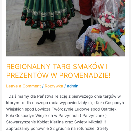
REGIONALNY TARG SMAKÓW I
PREZENTÓW W PROMENADZIE!
Leave a Comment
/
Rozrywka
/
admin
Dziś mamy dla Państwa relację z pierwszego dnia targów w
którym to dla naszego radia wypowiedziały się: Koło Gospodyń
Wiejskich spod Łowicza Twórczynie Ludowe spod Ostrołęki
Koło Gospodyń Wiejskich w Parzycach ( Parzyczanki)
Stowarzyszenie Kobiet Kietlina oraz Święty Mikołaj!!!!
Zapraszamy ponownie 22 grudnia na rotundzie! Strefy