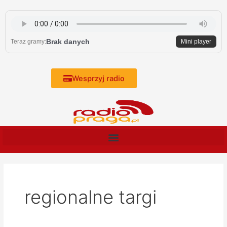
Skip
to
content
Brak danych
Teraz gramy:
Mini player
Wesprzyj radio
regionalne targi