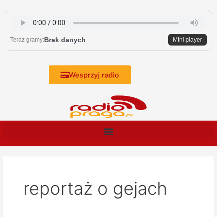
Skip
to
content
Brak danych
Teraz gramy:
Mini player
Wesprzyj radio
reportaż o gejach