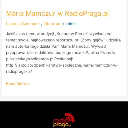
Maria Mamczur w RadioPraga.pl
Maria
Mamczur
Leave a Comment
/
Literatura
/
admin
w
RadioPraga.pl
Jakiś czas temu w audycji „Kultura w Eterze” wywiadu na
temat swojej najnowszego reportażu pt: „Żony gejów” udzieliła
nam autorka tego dzieła Pani Maria Mamczur. Wywiad
przeprowadziła redaktorka naszego radia – Paulina Piziorska
p.piziorska@radiopraga.pl Posłuchaj:
http://jakto.co/dziennikarstwo-spoleczne/maria-mamczur-w-
radiopraga-pl/
Read More »