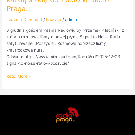
Praga.
Leave a Comment
/
Muzyka
/
admin
3 grudnia gościem Pasma Radiowid był Przemek Piłaciński, z
którym rozmawialiśmy o nowej płycie Signal to Noise Ratio
zatytułowanej „Poszycie”. Rozmowę poprzedziliśmy
krautrockową nutą.
Odsłuch: https://www.mixcloud.com/RadioWid/2025-12-03-
signal-to-noise-ratio-i-poszycie/
Read More »