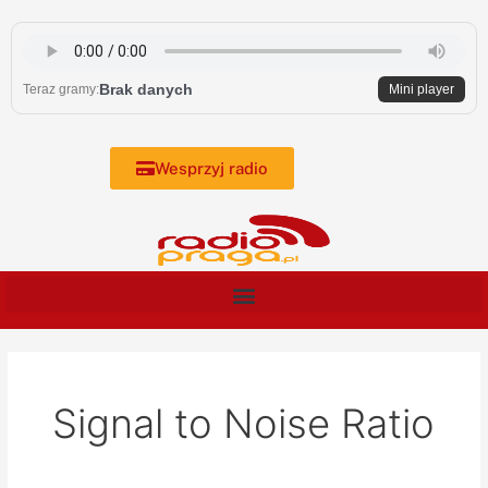
Skip
to
content
Brak danych
Teraz gramy:
Mini player
Wesprzyj radio
Signal to Noise Ratio