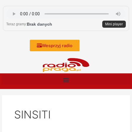
Skip
to
content
Brak danych
Teraz gramy:
Mini player
Wesprzyj radio
SINSITI