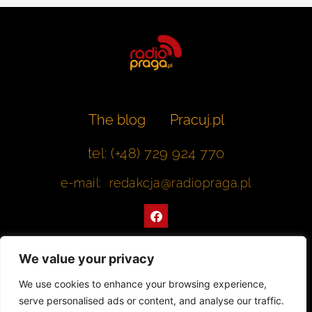
The blog
Pracuj.pl
tel: (+48) 729 924 770
e-mail: redakcja@radiopraga.pl
F
a
c
e
b
We value your privacy
o
o
Współpracujemy z Muzeum Warszawskiej Pragi
We use cookies to enhance your browsing experience,
k
serve personalised ads or content, and analyse our traffic.
© 2022 All rights Reserved. Radiopraga.pl