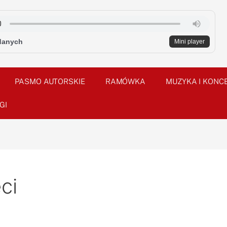
danych
Mini player
PASMO AUTORSKIE
RAMÓWKA
MUZYKA I KONC
GI
ci