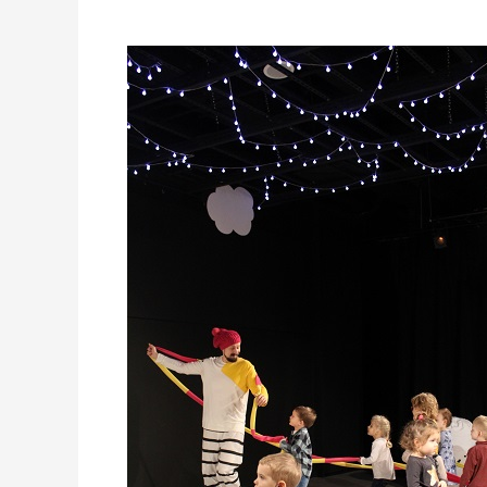
Teatr
Niewielki
wznowił
swoją
działalność!!!!