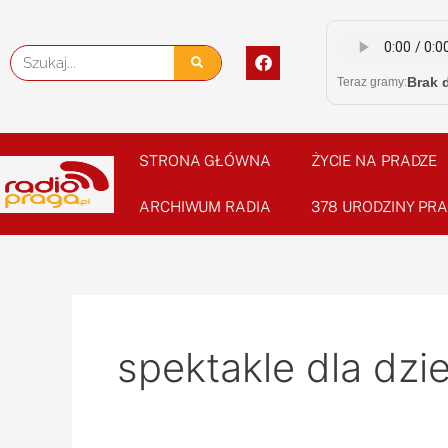
Skip
to
F
Szukaj
content
a
Brak 
Teraz gramy:
c
e
b
o
o
STRONA GŁÓWNA
ŻYCIE NA PRADZE
k
ARCHIWUM RADIA
378 URODZINY PRA
spektakle dla dzie