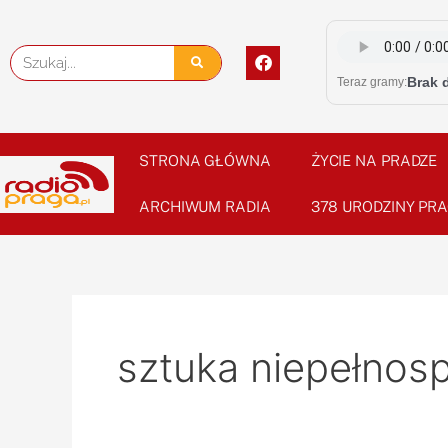
Skip
to
F
Szukaj
content
a
Brak 
Teraz gramy:
c
e
b
o
o
STRONA GŁÓWNA
ŻYCIE NA PRADZE
k
ARCHIWUM RADIA
378 URODZINY PRA
sztuka niepełnos