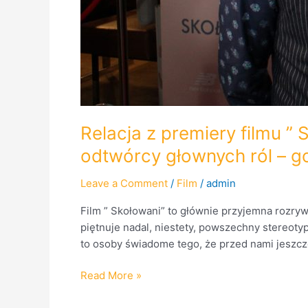
RadioPraga.pl
Relacja z premiery filmu ”
odtwórcy głownych ról – g
Leave a Comment
/
Film
/
admin
Film ” Skołowani” to głównie przyjemna rozryw
piętnuje nadal, niestety, powszechny stereot
to osoby świadome tego, że przed nami jeszcze
Read More »