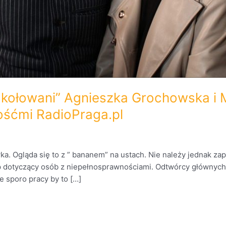
 Skołowani” Agnieszka Grochowska i 
ośćmi RadioPraga.pl
ka. Ogląda się to z ” bananem” na ustach. Nie należy jednak za
yp dotyczący osób z niepełnosprawnościami. Odtwórcy głównych
 sporo pracy by to […]