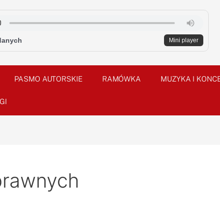
danych
Mini player
PASMO AUTORSKIE
RAMÓWKA
MUZYKA I KONC
GI
prawnych