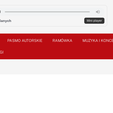
danych
Mini player
PASMO AUTORSKIE
RAMÓWKA
MUZYKA I KONC
GI