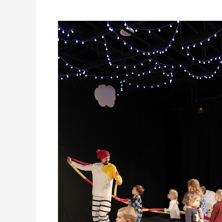
Teatr
Niewielki
wznowił
swoją
działalność!!!!