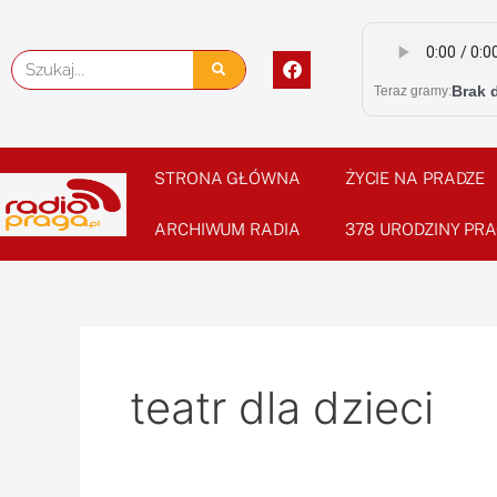
Skip
to
F
Szukaj
content
a
Brak 
Teraz gramy:
c
e
b
o
o
STRONA GŁÓWNA
ŻYCIE NA PRADZE
k
ARCHIWUM RADIA
378 URODZINY PRA
teatr dla dzieci