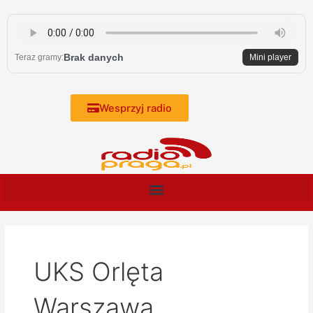
Skip
to
content
Brak danych
Teraz gramy:
Mini player
Wesprzyj radio
UKS Orlęta
Warszawa