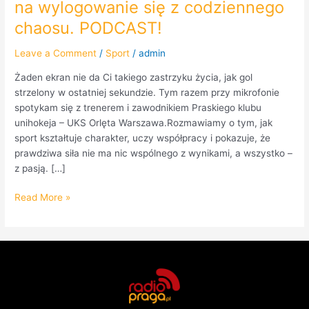
na wylogowanie się z codziennego
chaosu. PODCAST!
Leave a Comment
/
Sport
/
admin
Żaden ekran nie da Ci takiego zastrzyku życia, jak gol
strzelony w ostatniej sekundzie. Tym razem przy mikrofonie
spotykam się z trenerem i zawodnikiem Praskiego klubu
unihokeja – UKS Orlęta Warszawa.Rozmawiamy o tym, jak
sport kształtuje charakter, uczy współpracy i pokazuje, że
prawdziwa siła nie ma nic wspólnego z wynikami, a wszystko –
z pasją. […]
Read More »