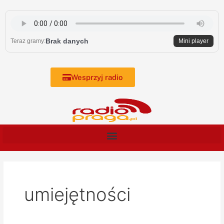
Skip
to
content
Brak danych
Teraz gramy:
Mini player
Wesprzyj radio
umiejętności