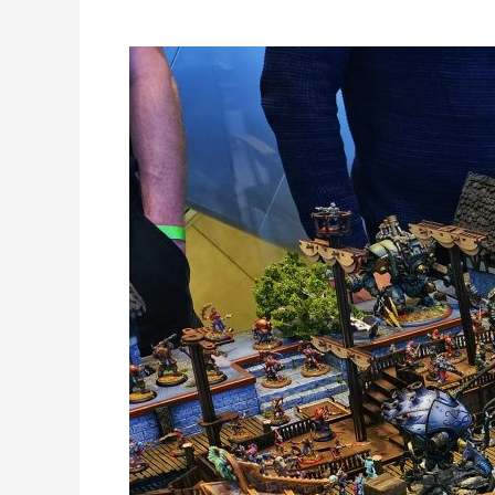
Radio
Praga
na
Wawa
Gra
2024!