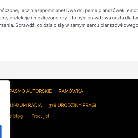
czone, lecz niezapomniane! Dwa dni pełne planszówek, emocjo
ne, prelekcje i niezliczone gry – to była prawdziwa uczta dla 
darzenia. Sprawdź, co działo się w samym sercu planszówkowego
E
PASMO AUTORSKIE
RAMÓWKA
ARCHIWUM RADIA
378 URODZINY PRAGI
The blog
Pracuj.pl
.