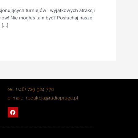
nujących turniejów i wyjątkowych atrakcji
fanów! Nie mogłeś tam być? Posłuchaj naszej
 […]
tel: (+48) 729 924 770
e-mail: redakcja@radiopraga.pl
F
a
c
e
b
o