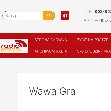
Skip
to
F
Szukaj
content
a
Brak 
Teraz gramy:
c
e
b
o
o
STRONA GŁÓWNA
ŻYCIE NA PRADZE
k
ARCHIWUM RADIA
378 URODZINY PRA
Wawa Gra