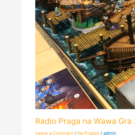
Radio Praga na Wawa Gra 
Leave a Comment
/
Na Pradze
/
admin