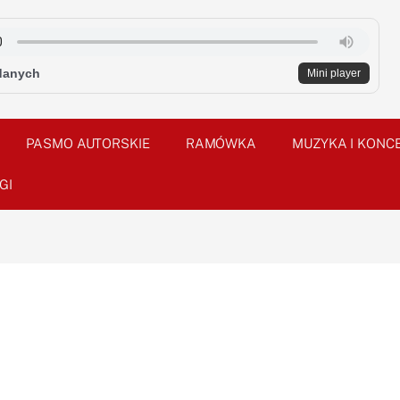
danych
Mini player
PASMO AUTORSKIE
RAMÓWKA
MUZYKA I KONC
GI