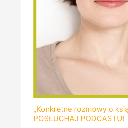
„Konkretne rozmowy o ksią
POSŁUCHAJ PODCASTU!