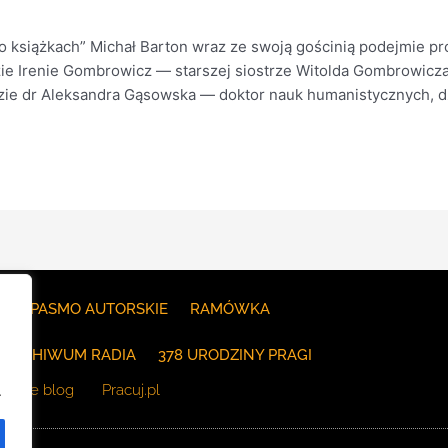
książkach” Michał Barton wraz ze swoją gościnią podejmie pró
e Irenie Gombrowicz — starszej siostrze Witolda Gombrowicza, 
zie dr Aleksandra Gąsowska — doktor nauk humanistycznych, dz
E
PASMO AUTORSKIE
RAMÓWKA
ARCHIWUM RADIA
378 URODZINY PRAGI
The blog
Pracuj.pl
.