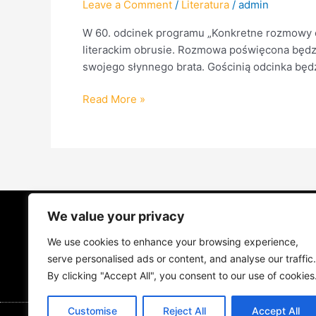
Leave a Comment
/
Literatura
/
admin
W 60. odcinek programu „Konkretne rozmowy o 
literackim obrusie. Rozmowa poświęcona będzi
swojego słynnego brata. Gościnią odcinka będ
Read More »
We value your privacy
STRONA GŁÓWNA
ŻYCIE NA PRADZ
We use cookies to enhance your browsing experience,
MUZYKA I KONCERTY
KONTAKT
serve personalised ads or content, and analyse our traffic.
By clicking "Accept All", you consent to our use of cookies
Customise
Reject All
Accept All