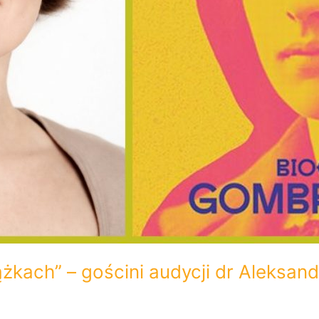
żkach” – gościni audycji dr Aleksan