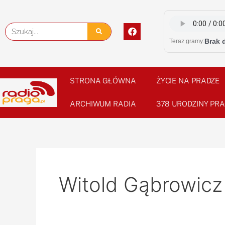
Skip
to
F
Szukaj
content
a
Brak 
Teraz gramy:
c
e
b
o
o
STRONA GŁÓWNA
ŻYCIE NA PRADZE
k
ARCHIWUM RADIA
378 URODZINY PRA
Witold Gąbrowicz