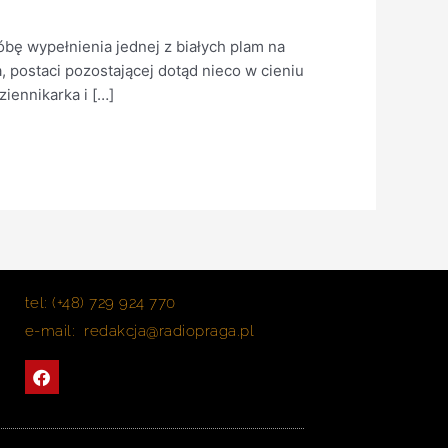
bę wypełnienia jednej z białych plam na
postaci pozostającej dotąd nieco w cieniu
iennikarka i […]
tel: (+48) 729 924 770
e-mail: redakcja@radiopraga.pl
F
a
c
e
b