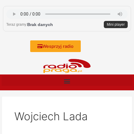
Skip
to
content
Brak danych
Teraz gramy:
Mini player
Wesprzyj radio
Wojciech Lada