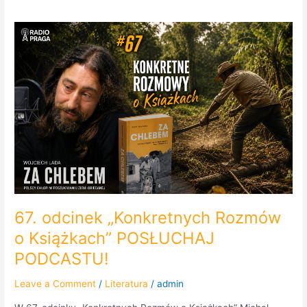
67.
odcinek
„Konkretnych
Rozmów
o
Książkach”
POSŁUCHAJ
PODCASTU!
67. odcinek „Konkretnych Rozmów
o Książkach” POSŁUCHAJ
PODCASTU!
Leave a Comment
/
Literatura
/
admin