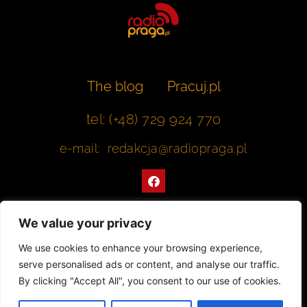
The blog
Pracuj.pl
tel: (+48) 729 924 770
e-mail: redakcja@radiopraga.pl
F
a
c
e
b
We value your privacy
o
o
Współpracujemy z Muzeum Warszawskiej Pragi
We use cookies to enhance your browsing experience,
k
serve personalised ads or content, and analyse our traffic.
© 2022 All rights Reserved. Radiopraga.pl
By clicking "Accept All", you consent to our use of cookies.
Projekt strony internetowej: tomasz-kaminski.pl