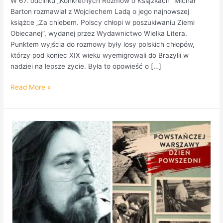
W 67. odcinku „Konkretnych Rozmów o Książkach” Michał
Barton rozmawiał z Wojciechem Ladą o jego najnowszej
książce „Za chlebem. Polscy chłopi w poszukiwaniu Ziemi
Obiecanej”, wydanej przez Wydawnictwo Wielka Litera.
Punktem wyjścia do rozmowy były losy polskich chłopów,
którzy pod koniec XIX wieku wyemigrowali do Brazylii w
nadziei na lepsze życie. Była to opowieść o […]
Read More »
Wojciech
Lada
ponownie
w
magazynie
KROK.