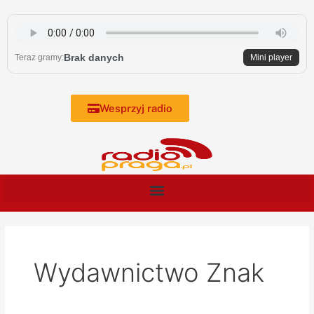
Skip
to
content
Brak danych
Teraz gramy:
Mini player
Wesprzyj radio
Wydawnictwo Znak