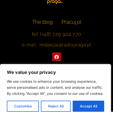
The blog
Pracuj.pl
tel: (+48) 729 924 770
e-mail: redakcja@radiopraga.pl
F
a
c
e
b
We value your privacy
o
o
Współpracujemy z Muzeum Warszawskiej Pragi
We use cookies to enhance your browsing experience,
k
serve personalised ads or content, and analyse our traffic.
© 2022 All rights Reserved. Radiopraga.pl
By clicking "Accept All", you consent to our use of cookies.
Projekt strony internetowej: tomasz-kaminski.pl
Customise
Reject All
Accept All