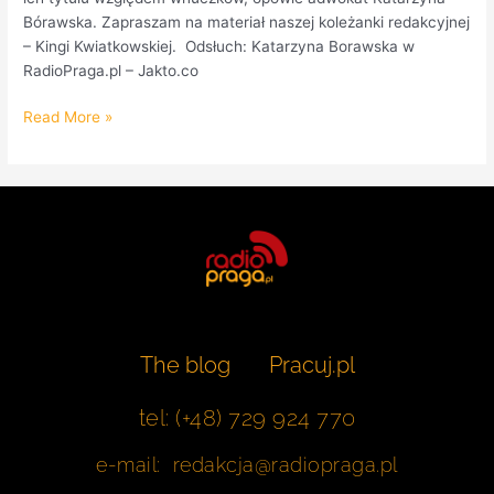
Bórawska. Zapraszam na materiał naszej koleżanki redakcyjnej
– Kingi Kwiatkowskiej. Odsłuch: Katarzyna Borawska w
RadioPraga.pl – Jakto.co
Read More »
The blog
Pracuj.pl
tel: (+48) 729 924 770
e-mail: redakcja@radiopraga.pl