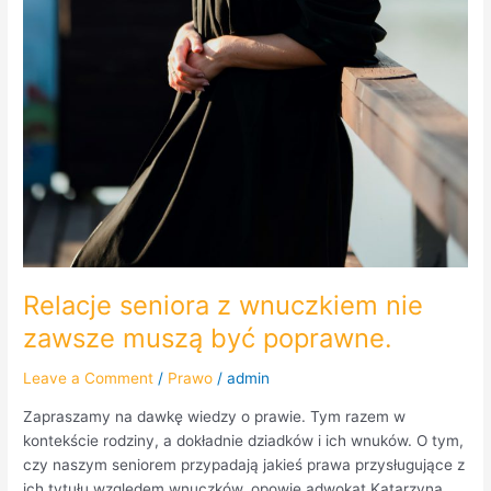
Relacje seniora z wnuczkiem nie
zawsze muszą być poprawne.
Leave a Comment
/
Prawo
/
admin
Zapraszamy na dawkę wiedzy o prawie. Tym razem w
kontekście rodziny, a dokładnie dziadków i ich wnuków. O tym,
czy naszym seniorem przypadają jakieś prawa przysługujące z
ich tytułu względem wnuczków, opowie adwokat Katarzyna