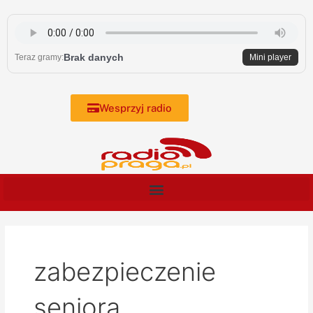
Skip
to
content
Brak danych
Teraz gramy:
Mini player
Wesprzyj radio
zabezpieczenie
seniora