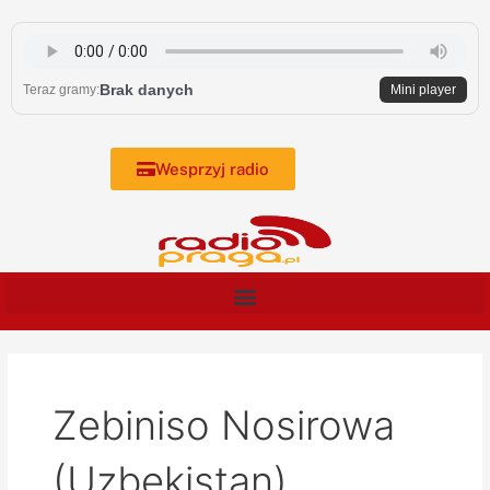
Skip
to
content
Brak danych
Teraz gramy:
Mini player
Wesprzyj radio
Zebiniso Nosirowa
(Uzbekistan)