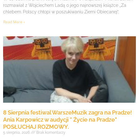
rozmawiał z Wojciechem Ladą o jego najnowszej książce „Za
chlebem. Polscy chłopi w poszukiwaniu Ziemi Obiecanej”,
Read More »
8 Sierpnia festiwal WarszeMuzik zagra na Pradze!
Ania Karpowicz w audycji ” Życie na Pradze”
POSŁUCHAJ ROZMOWY.
5 sierpnia, 2026
Brak komentarzy