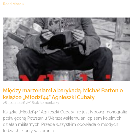
Read More »
Między marzeniami a barykadą. Michał Barton o
książce „Młodzi’44” Agnieszki Cubały
28 lipca, 2026
Brak komentarzy
Książka „Młodzi’44” Agnieszki Cubały nie jest typową monografią
poświęconą Powstaniu Warszawskiemu ani opisem kolejnych
działań militarnych. Przede wszystkim opowiada o młodych
ludziach, którzy w sierpniu