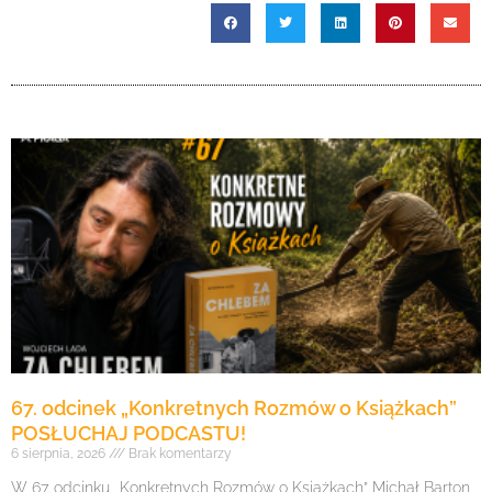
67. odcinek „Konkretnych Rozmów o Książkach”
POSŁUCHAJ PODCASTU!
6 sierpnia, 2026
Brak komentarzy
W 67. odcinku „Konkretnych Rozmów o Książkach” Michał Barton