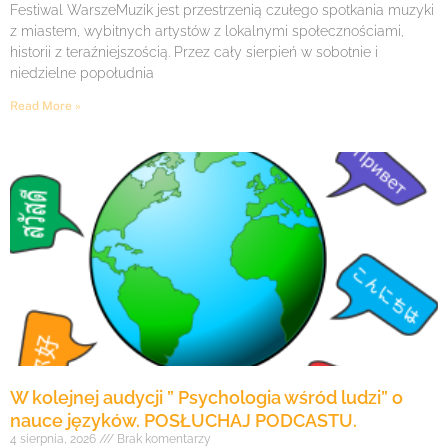
Festiwal WarszeMuzik jest przestrzenią czułego spotkania muzyki
z miastem, wybitnych artystów z lokalnymi społecznościami,
historii z teraźniejszością. Przez cały sierpień w sobotnie i
niedzielne popołudnia
Read More »
W kolejnej audycji ” Psychologia wśród ludzi” o
nauce języków. POSŁUCHAJ PODCASTU.
4 sierpnia, 2026
Brak komentarzy