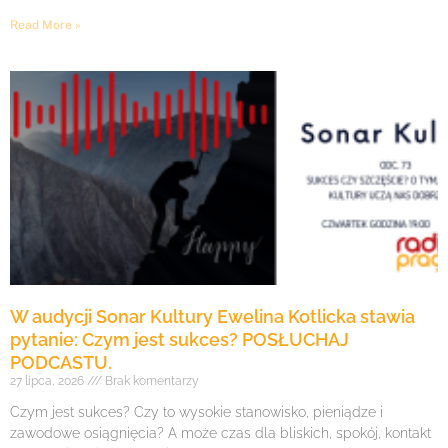
Read More »
W audycji Sonar Kultury Ewelina Kotlicka stawia
pytanie: Czym jest sukces? POSŁUCHAJ
PODCASTU.
27 lipca, 2026
Brak komentarzy
Czym jest sukces? Czy to wysokie stanowisko, pieniądze i
zawodowe osiągnięcia? A może czas dla bliskich, spokój, kontakt