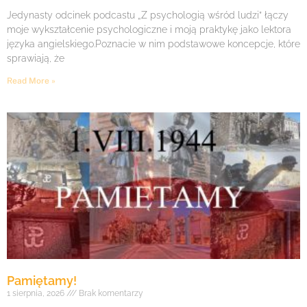
Jedynasty odcinek podcastu „Z psychologią wśród ludzi” łączy
moje wykształcenie psychologiczne i moją praktykę jako lektora
języka angielskiego.Poznacie w nim podstawowe koncepcje, które
sprawiają, że
Read More »
Pamiętamy!
1 sierpnia, 2026
Brak komentarzy