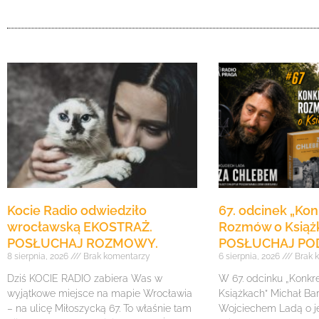
Kocie Radio odwiedziło
67. odcinek „Ko
wrocławską EKOSTRAŻ.
Rozmów o Książ
POSŁUCHAJ ROZMOWY.
POSŁUCHAJ PO
8 sierpnia, 2026
Brak komentarzy
6 sierpnia, 2026
Brak 
Dziś KOCIE RADIO zabiera Was w
W 67. odcinku „Konk
wyjątkowe miejsce na mapie Wrocławia
Książkach” Michał Ba
– na ulicę Miłoszycką 67. To właśnie tam
Wojciechem Ladą o j