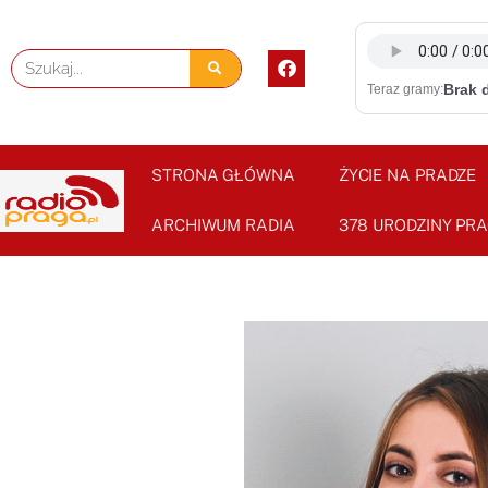
Skip
to
F
Szukaj
content
a
Brak 
Teraz gramy:
c
e
b
o
o
STRONA GŁÓWNA
ŻYCIE NA PRADZE
k
ARCHIWUM RADIA
378 URODZINY PRA