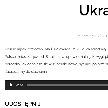
Ukra
11 maja, 2023
,
6:37 
Posłuchajmy rozmowy Marii Poławskiej z Yulią Zahorodnyą, 
Polsce mieszka już od 8 lat. Julia opowiedziała jak wyglą
poradziła, jak odnaleźć się w zupełnie nowej sytuacji po prze
Zapraszamy do słuchania.
Odtwarzacz
00:00
plików
dźwiękowych
UDOSTĘPNIJ