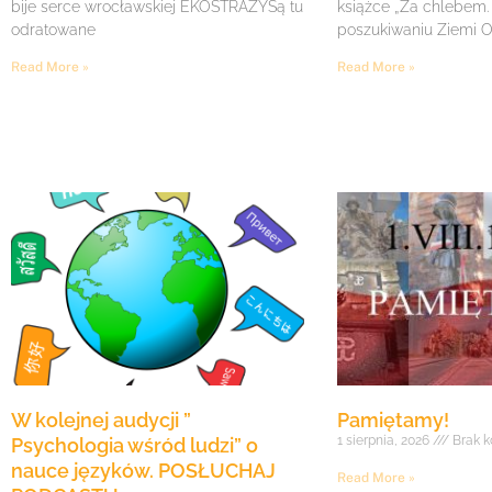
bije serce wrocławskiej EKOSTRAŻYSą tu
książce „Za chlebem.
odratowane
poszukiwaniu Ziemi O
Read More »
Read More »
W kolejnej audycji ”
Pamiętamy!
1 sierpnia, 2026
Brak k
Psychologia wśród ludzi” o
nauce języków. POSŁUCHAJ
Read More »