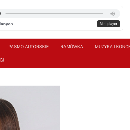
danych
Mini player
PASMO AUTORSKIE
RAMÓWKA
MUZYKA I KONC
GI