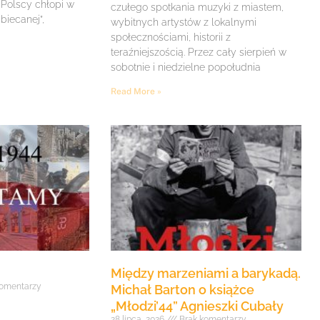
 Polscy chłopi w
czułego spotkania muzyki z miastem,
biecanej”,
wybitnych artystów z lokalnymi
społecznościami, historii z
teraźniejszością. Przez cały sierpień w
sobotnie i niedzielne popołudnia
Read More »
Między marzeniami a barykadą.
omentarzy
Michał Barton o książce
„Młodzi’44” Agnieszki Cubały
28 lipca, 2026
Brak komentarzy