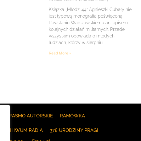
Książka „Młodzi’44” Agnieszki Cubały nie
jest typową monografią poświęconą
Powstaniu Warszawskiemu ani opisem
kolejnych działań militarnych. Przede
wszystkim opowiada o młodych
ludziach, którzy w sierpniu
Read More »
E
PASMO AUTORSKIE
RAMÓWKA
ARCHIWUM RADIA
378 URODZINY PRAGI