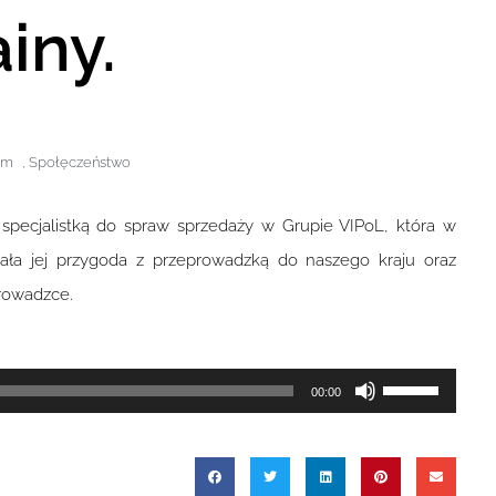
iny.
pm
,
Społęczeństwo
specjalistką do spraw sprzedaży w Grupie VIPoL, która w
dała jej przygoda z przeprowadzką do naszego kraju oraz
prowadzce.
Używaj
00:00
strzałek
do
góry