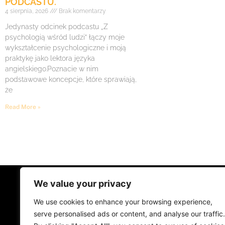
PODCASTU.
4 sierpnia, 2026
Brak komentarzy
Jedynasty odcinek podcastu „Z
psychologią wśród ludzi” łączy moje
wykształcenie psychologiczne i moją
praktykę jako lektora języka
angielskiego.Poznacie w nim
podstawowe koncepcje, które sprawiają,
że
Read More »
We value your privacy
STRONA GŁÓWNA
ŻYCIE NA PRADZ
We use cookies to enhance your browsing experience,
MUZYKA I KONCERTY
KONTAKT
serve personalised ads or content, and analyse our traffic.