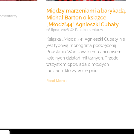
Między marzeniami a barykadą.
omentarzy
Michał Barton o książce
„Młodzi’44” Agnieszki Cubały
28 lipca, 2026
Brak komentarzy
Książka „Młodzi’44” Agnieszki Cubały nie
jest typową monografią poświęconą
Powstaniu Warszawskiemu ani opisem
kolejnych działań militarnych. Przede
wszystkim opowiada o młodych
ludziach, którzy w sierpniu
Read More »