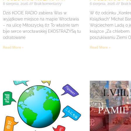
8 sierpnia, 2026
Brak komentarzy
6 sierpnia, 2026
Brak 
Dziś KOCIE RADIO zabiera Was w
W 67. odcinku „Konk
wyjątkowe miejsce na mapie Wrocławia
Książkach” Michał Ba
– na ulicę Miłoszycką 67. To właśnie tam
Wojciechem Ladą o j
bije serce wrocławskiej EKOSTRAŻYSą tu
książce „Za chlebem.
odratowane
poszukiwaniu Ziemi O
Read More »
Read More »