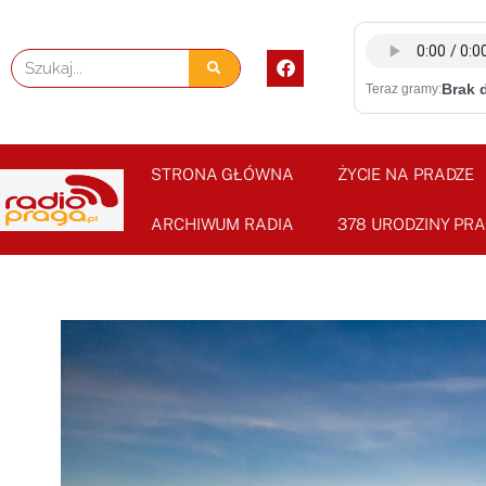
Skip
to
F
Szukaj
content
a
Brak 
Teraz gramy:
c
e
b
o
o
STRONA GŁÓWNA
ŻYCIE NA PRADZE
k
ARCHIWUM RADIA
378 URODZINY PRA