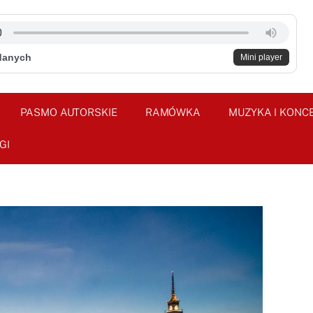
danych
Mini player
PASMO AUTORSKIE
RAMÓWKA
MUZYKA I KONC
GI