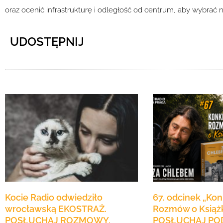
oraz ocenić infrastrukturę i odległość od centrum, aby wybrać 
UDOSTĘPNIJ
Kocie Radio odwiedziło
67. odcinek „Ko
wrocławską EKOSTRAŻ.
Rozmów o Książ
POSŁUCHAJ ROZMOWY.
POSŁUCHAJ PO