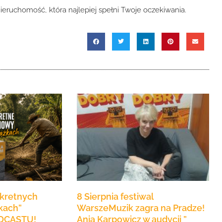
nieruchomość, która najlepiej spełni Twoje oczekiwania.
nkretnych
8 Sierpnia festiwal
kach”
WarszeMuzik zagra na Pradze!
DCASTU!
Ania Karpowicz w audycji ”