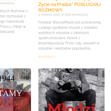
komentarzy
Życie na Pradze” POSŁUCHAJ
ROZMOWY.
retnych Rozmów o
5 sierpnia, 2026
Brak komentarzy
rton rozmawiał z
ego najnowszej
Festiwal WarszeMuzik jest przestrzenią
 Polscy chłopi w
czułego spotkania muzyki z miastem,
biecanej”,
wybitnych artystów z lokalnymi
społecznościami, historii z
teraźniejszością. Przez cały sierpień w
sobotnie i niedzielne popołudnia
Read More »