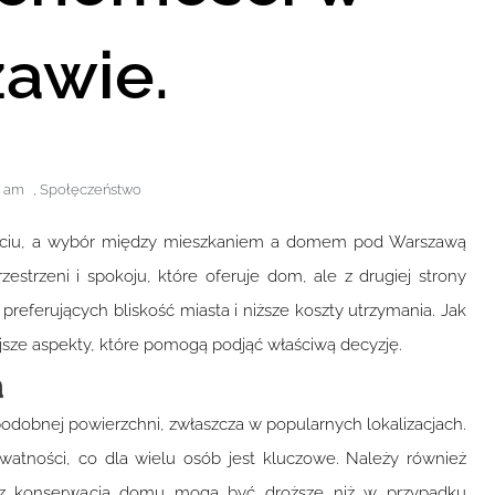
awie.
5 am
,
Społęczeństwo
 życiu, a wybór między mieszkaniem a domem pod Warszawą
trzeni i spokoju, które oferuje dom, ale z drugiej strony
eferujących bliskość miasta i niższe koszty utrzymania. Jak
jsze aspekty, które pomogą podjąć właściwą decyzję.
a
obnej powierzchni, zwłaszcza w popularnych lokalizacjach.
watności, co dla wielu osób jest kluczowe. Należy również
raz konserwacja domu mogą być droższe niż w przypadku