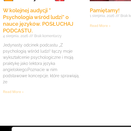
W kolejnej audycji ”
Pamiętamy!
1 sierpnia, 2026
Brak k
Psychologia wśród ludzi” o
nauce języków. POSŁUCHAJ
Read More »
PODCASTU.
4 sierpnia, 2026
Brak komentarzy
Jedynasty odcinek podcastu „Z
psychologią wśród ludzi” łączy moje
wykształcenie psychologiczne i moją
praktykę jako lektora języka
angielskiego.Poznacie w nim
podstawowe koncepcje, które sprawiają,
że
Read More »