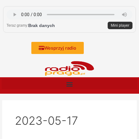
Skip
to
content
Brak danych
Teraz gramy:
Mini player
Wesprzyj radio
2023-05-17