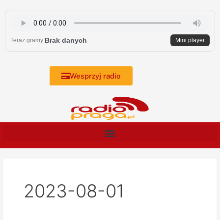
Skip
to
content
Brak danych
Teraz gramy:
Mini player
Wesprzyj radio
2023-08-01