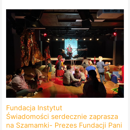
Fundacja
Instytut
Świadomości serdecznie
zaprasza
na Szamamki-
Prezes
Fundacji
Pani
Ewelina
Pańczyk
w
RadioPraga.pl
Fundacja Instytut
Świadomości serdecznie zaprasza
na Szamamki- Prezes Fundacji Pani