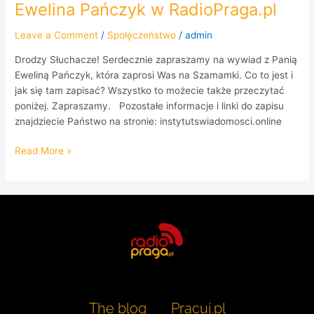
Ewelina Pańczyk w RadioPraga.pl
Leave a Comment
/
Społęczeństwo
/
admin
Drodzy Słuchacze! Serdecznie zapraszamy na wywiad z Panią
Eweliną Pańczyk, która zaprosi Was na Szamamki. Co to jest i
jak się tam zapisać? Wszystko to możecie także przeczytać
poniżej. Zapraszamy. Pozostałe informacje i linki do zapisu
znajdziecie Państwo na stronie: instytutswiadomosci.online
Read More »
The blog
Pracuj.pl