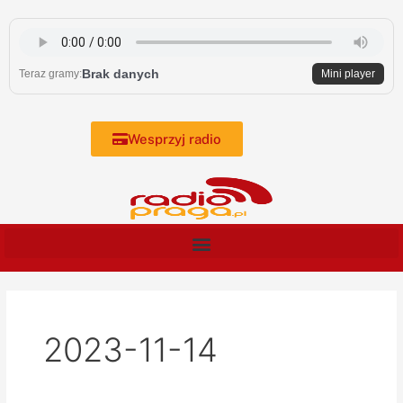
Skip
to
content
Brak danych
Teraz gramy:
Mini player
Wesprzyj radio
2023-11-14