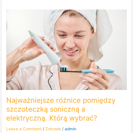
Najważniejsze
różnice
pomiędzy
szczoteczką
soniczną
a
elektryczną.
Którą
wybrać?
Najważniejsze różnice pomiędzy
szczoteczką soniczną a
elektryczną. Którą wybrać?
Leave a Comment
/
Zdrowie
/
admin