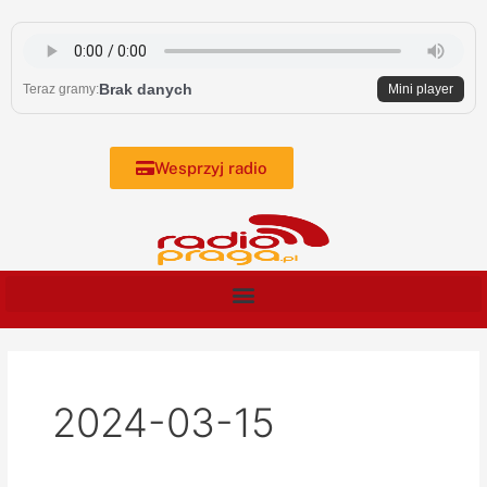
Skip
to
content
Brak danych
Teraz gramy:
Mini player
Wesprzyj radio
2024-03-15