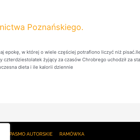
nictwa Poznańskiego.
aj epokę, w której o wiele częściej potrafiono liczyć niż pisa
y czterdziestolatek żyjący za czasów Chrobrego uchodził za star
zesna dieta i ile kalorii dziennie
E
PASMO AUTORSKIE
RAMÓWKA