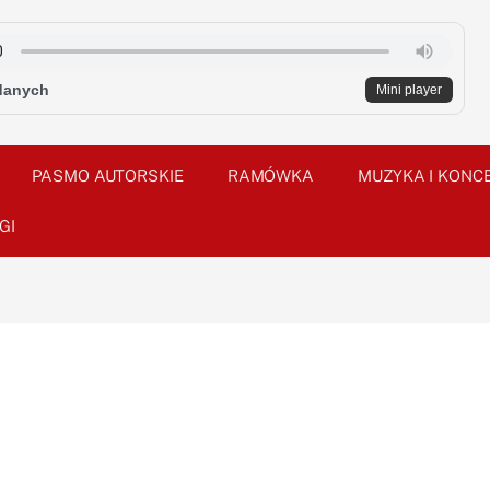
danych
Mini player
PASMO AUTORSKIE
RAMÓWKA
MUZYKA I KONC
GI