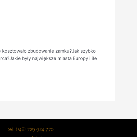
ć.Ile kosztowało zbudowanie zamku?Jak szybko
ca?Jakie były największe miasta Europy i ile
tel: (+48) 729 924 770