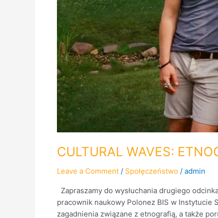
CULTURAL WAVES: ETNO
Leave a Comment
/
Społęczeństwo
/
admin
Zapraszamy do wysłuchania drugiego odcinka au
pracownik naukowy Polonez BIS w Instytucie S
zagadnienia związane z etnografią, a także po