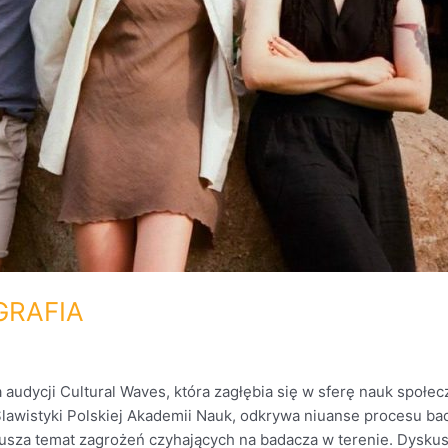
GRAFIA
dycji Cultural Waves, która zagłębia się w sferę nauk społeczn
lawistyki Polskiej Akademii Nauk, odkrywa niuanse procesu ba
rusza temat zagrożeń czyhających na badacza w terenie. Dyskusji