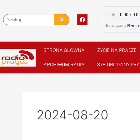
Skip
to
F
Szukaj
content
a
Brak 
Teraz gramy:
c
e
b
o
o
STRONA GŁÓWNA
ŻYCIE NA PRADZE
k
ARCHIWUM RADIA
378 URODZINY PRA
2024-08-20