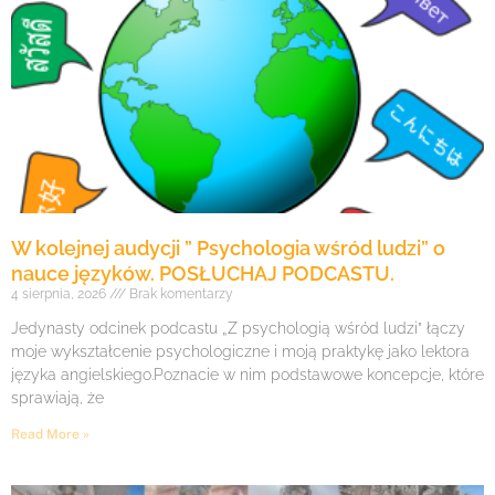
W kolejnej audycji ” Psychologia wśród ludzi” o
nauce języków. POSŁUCHAJ PODCASTU.
4 sierpnia, 2026
Brak komentarzy
Jedynasty odcinek podcastu „Z psychologią wśród ludzi” łączy
moje wykształcenie psychologiczne i moją praktykę jako lektora
języka angielskiego.Poznacie w nim podstawowe koncepcje, które
sprawiają, że
Read More »