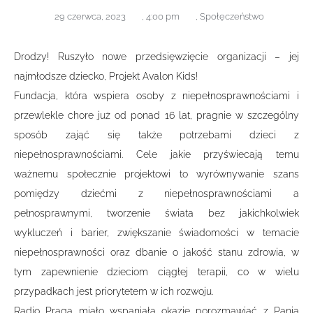
29 czerwca, 2023
,
4:00 pm
,
Społęczeństwo
Drodzy! Ruszyło nowe przedsięwzięcie organizacji – jej
najmłodsze dziecko, Projekt Avalon Kids!
Fundacja, która wspiera osoby z niepełnosprawnościami i
przewlekle chore już od ponad 16 lat, pragnie w szczególny
sposób zająć się także potrzebami dzieci z
niepełnosprawnościami. Cele jakie przyświecają temu
ważnemu społecznie projektowi to wyrównywanie szans
pomiędzy dziećmi z niepełnosprawnościami a
pełnosprawnymi, tworzenie świata bez jakichkolwiek
wykluczeń i barier, zwiększanie świadomości w temacie
niepełnosprawności oraz dbanie o jakość stanu zdrowia, w
tym zapewnienie dzieciom ciągłej terapii, co w wielu
przypadkach jest priorytetem w ich rozwoju.
Radio Praga miało wspaniałą okazję porozmawiać z Panią