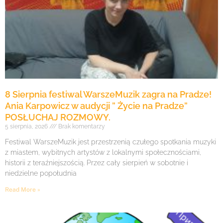
8 Sierpnia festiwal WarszeMuzik zagra na Pradze!
Ania Karpowicz w audycji ” Życie na Pradze”
POSŁUCHAJ ROZMOWY.
5 sierpnia, 2026
Brak komentarzy
Festiwal WarszeMuzik jest przestrzenią czułego spotkania muzyki
z miastem, wybitnych artystów z lokalnymi społecznościami,
historii z teraźniejszością. Przez cały sierpień w sobotnie i
niedzielne popołudnia
Read More »