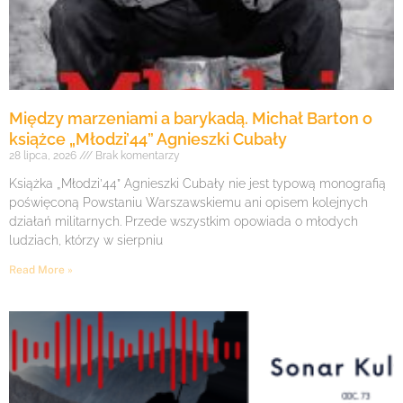
Między marzeniami a barykadą. Michał Barton o
książce „Młodzi’44” Agnieszki Cubały
28 lipca, 2026
Brak komentarzy
Książka „Młodzi’44” Agnieszki Cubały nie jest typową monografią
poświęconą Powstaniu Warszawskiemu ani opisem kolejnych
działań militarnych. Przede wszystkim opowiada o młodych
ludziach, którzy w sierpniu
Read More »