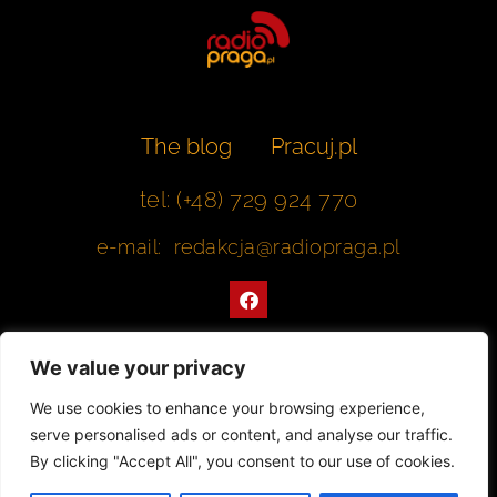
The blog
Pracuj.pl
tel: (+48) 729 924 770
e-mail: redakcja@radiopraga.pl
F
a
c
e
b
We value your privacy
o
o
Współpracujemy z Muzeum Warszawskiej Pragi
We use cookies to enhance your browsing experience,
k
serve personalised ads or content, and analyse our traffic.
© 2022 All rights Reserved. Radiopraga.pl
By clicking "Accept All", you consent to our use of cookies.
Projekt strony internetowej: tomasz-kaminski.pl