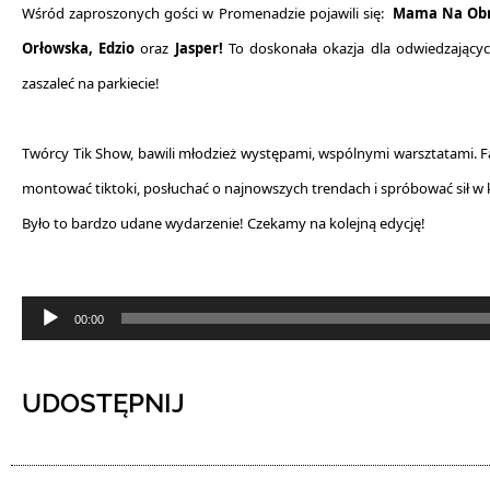
Wśród zaproszonych gości w Promenadzie pojawili się:
Mama Na Obro
Orłowska, Edzio
oraz
Jasper!
To doskonała okazja dla odwiedzającyc
zaszaleć na parkiecie!
Twórcy Tik Show, bawili młodzież występami, wspólnymi warsztatami. Fan
montować tiktoki, posłuchać o najnowszych trendach i spróbować sił
Było to bardzo udane wydarzenie! Czekamy na kolejną edycję!
Odtwarzacz
00:00
plików
dźwiękowych
UDOSTĘPNIJ