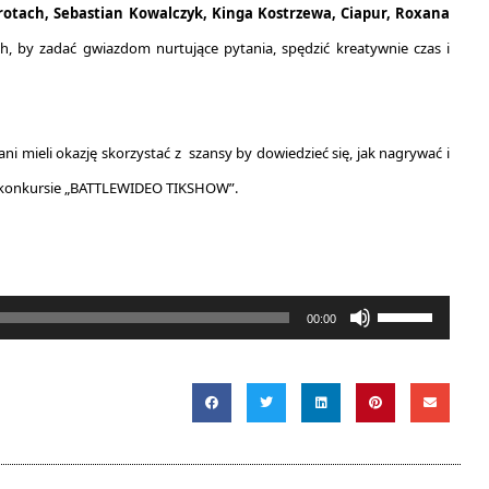
tach, Sebastian Kowalczyk, Kinga Kostrzewa, Ciapur, Roxana
h, by zadać gwiazdom nurtujące pytania, spędzić kreatywnie czas i
i mieli okazję skorzystać z szansy by dowiedzieć się, jak nagrywać i
 w konkursie „BATTLEWIDEO TIKSHOW”.
Używaj
00:00
strzałek
do
góry
oraz
do