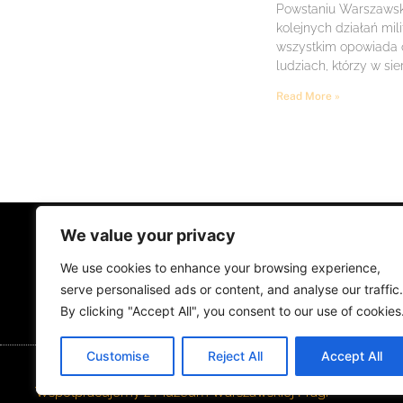
Powstaniu Warszawsk
kolejnych działań mil
wszystkim opowiada
ludziach, którzy w sie
Read More »
We value your privacy
STRONA GŁÓWNA
ŻYCIE NA PRADZ
We use cookies to enhance your browsing experience,
MUZYKA I KONCERTY
KONTAKT
serve personalised ads or content, and analyse our traffic.
By clicking "Accept All", you consent to our use of cookies
Customise
Reject All
Accept All
Współpracujemy z Muzeum Warszawskiej Pragi