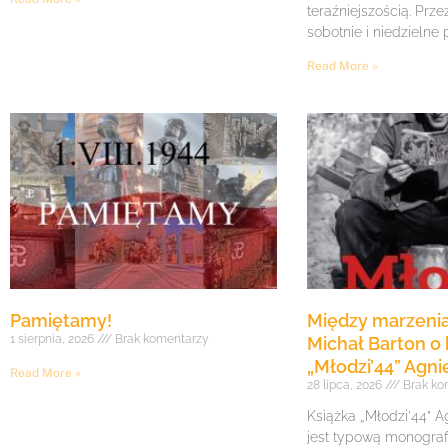
teraźniejszością. Prze
sobotnie i niedzielne
Read More »
Pamiętamy!
Między marzenia
1 sierpnia, 2026
Brak komentarzy
Michał Barton o 
„Młodzi’44” Agni
Read More »
28 lipca, 2026
Brak ko
Książka „Młodzi’44” A
jest typową monogra