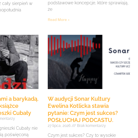
podstawowe koncepcje, które sprawiają,
z cały sierpień w
że
 popołudnia
Read More »
mi a barykadą.
W audycji Sonar Kultury
książce
Ewelina Kotlicka stawia
eszki Cubały
pytanie: Czym jest sukces?
mentarzy
POSŁUCHAJ PODCASTU.
27 lipca, 2026
Brak komentarzy
gnieszki Cubały nie
fią poświęconą
Czym jest sukces? Czy to wysokie