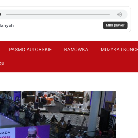
danych
Mini player
PASMO AUTORSKIE
RAMÓWKA
MUZYKA I KONC
GI