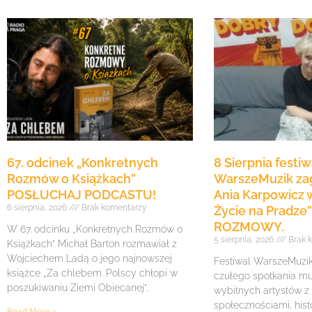
67. odcinek „Konkretnych
8 Sierpnia festiw
Rozmów o Książkach”
WarszeMuzik zag
POSŁUCHAJ PODCASTU!
Ania Karpowicz w
6 sierpnia, 2026
Brak komentarzy
Życie na Pradz
ROZMOWY.
W 67. odcinku „Konkretnych Rozmów o
5 sierpnia, 2026
Brak 
Książkach” Michał Barton rozmawiał z
Wojciechem Ladą o jego najnowszej
Festiwal WarszeMuzik 
książce „Za chlebem. Polscy chłopi w
czułego spotkania mu
poszukiwaniu Ziemi Obiecanej”,
wybitnych artystów z
społecznościami, histo
Read More »