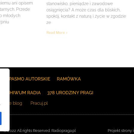
iemu ani opisem
stanowisko, pieniądze i zawodowe
itarnych. Przede
osiągnięcia? A może czas dla bliskich,
 o młodych
spokój, kontakt z naturą i życie w zgodzie
rpniu
ze
Read More »
E
PASMO AUTORSKIE
RAMÓWKA
ARCHIWUM RADIA
378 URODZINY PRAGI
The blog
Pracuj.pl
.
© 2022 All rights Reserved. Radiopraga.pl
Projekt strony 