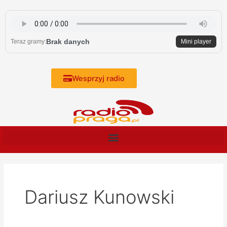
Skip
to
content
Brak danych
Teraz gramy:
Mini player
Wesprzyj radio
Dariusz Kunowski