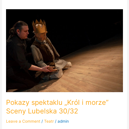
Pokazy
spektaklu
„Król
i
morze”
Sceny
Lubelska
30/32
Pokazy spektaklu „Król i morze”
Sceny Lubelska 30/32
Leave a Comment
/
Teatr
/
admin