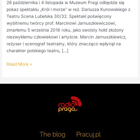
28 października i 4 listopada w Muzeum Pragi odbędzie się
pokaz spektaklu „Król i morze” w reż. Dariusza Kunowskiego z
Teatru Scena Lubelska 30/32. Spektakl poświęcony
wybitnemu twórcy prof. Marcinowi Jarnuszkiewiczowi,
zmarłemu 5 września 2016 roku, jako swoisty hołd złożony
niezwykłemu człowiekowi i artyście. Marcin Jarnuszkiewicz,
reżyser i scenograf teatralny, który znacząco wpłynął na
charakter polskiego teatru, […]
Read More »
The blog
Pracuj.pl