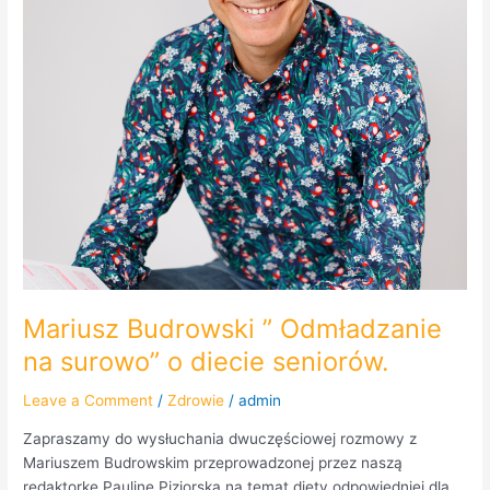
o
diecie
seniorów.
Mariusz Budrowski ” Odmładzanie
na surowo” o diecie seniorów.
Leave a Comment
/
Zdrowie
/
admin
Zapraszamy do wysłuchania dwuczęściowej rozmowy z
Mariuszem Budrowskim przeprowadzonej przez naszą
redaktorkę Paulinę Piziorską na temat diety odpowiedniej dla