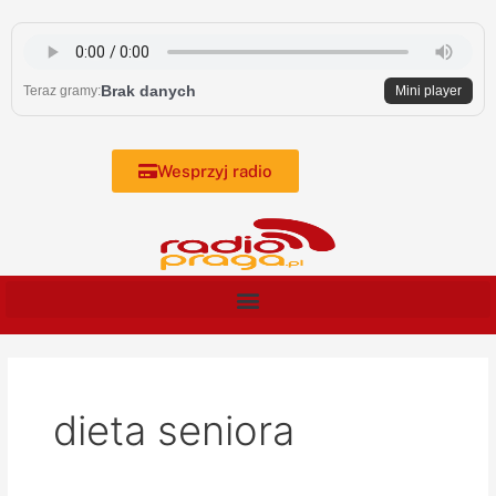
Skip
to
content
Brak danych
Teraz gramy:
Mini player
Wesprzyj radio
dieta seniora