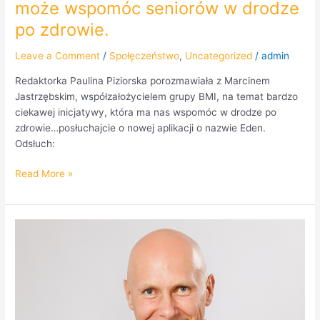
może wspomóc seniorów w drodze
po zdrowie.
Leave a Comment
/
Społęczeństwo
,
Uncategorized
/
admin
Redaktorka Paulina Piziorska porozmawiała z Marcinem
Jastrzębskim, współzałożycielem grupy BMI, na temat bardzo
ciekawej inicjatywy, która ma nas wspomóc w drodze po
zdrowie…posłuchajcie o nowej aplikacji o nazwie Eden.
Odsłuch:
Read More »
Mariusz
Budrowski
”
Odmładzanie
na
surowo”