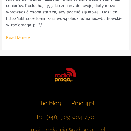
seniorów. Posłuchajmy, jakie zmiany do swojej diety może
wprowadzić osoba starsza, aby poczuć się lepiej… Odsłuch:
http://jakto.co/dziennikarstwo-spoleczne/mariusz-budrowski-
w-radiopraga-pl-2/
Read More »
The blog
Pracuj.pl
tel: (+48) 729 924 770
e-mail: redakcja@radiopraga.pl