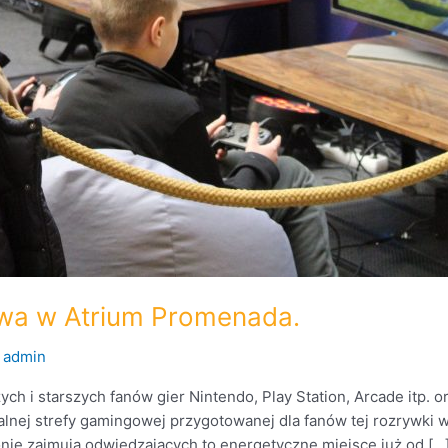
owa w Atrium Promenada.
/
admin
h i starszych fanów gier Nintendo, Play Station, Arcade itp. or
alnej strefy gamingowej przygotowanej dla fanów tej rozrywki
onie zajmują odwiedzających to energetyczne miejsce już od […