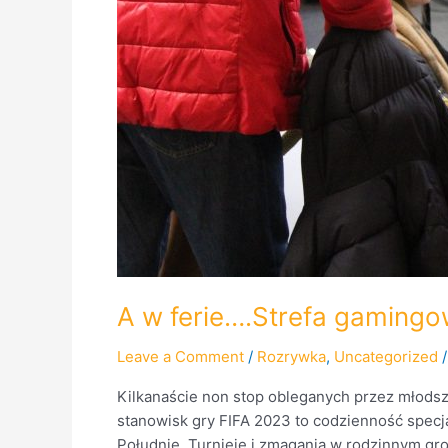
A w ferie….Strefa gaming
Leave a Comment
/
Rozrywka
,
Uncategorized
Kilkanaście non stop obleganych przez młodszyc
stanowisk gry FIFA 2023 to codzienność specj
Południe. Turnieje i zmagania w rodzinnym gr