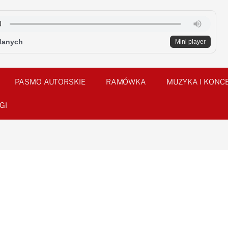
danych
Mini player
PASMO AUTORSKIE
RAMÓWKA
MUZYKA I KONC
GI