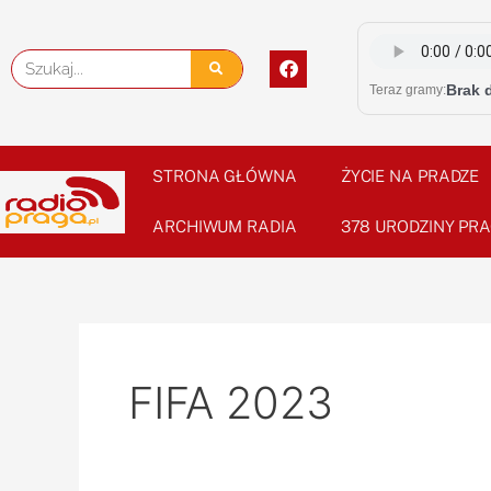
Skip
to
F
Szukaj
content
a
Brak 
Teraz gramy:
c
e
b
o
o
STRONA GŁÓWNA
ŻYCIE NA PRADZE
k
ARCHIWUM RADIA
378 URODZINY PRA
FIFA 2023