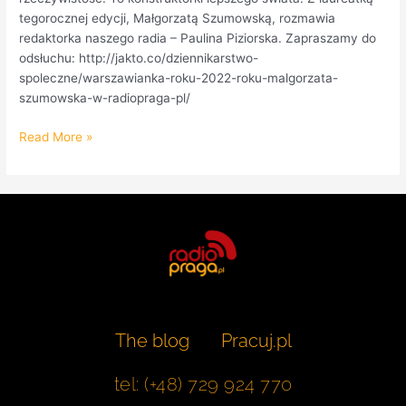
tegorocznej edycji, Małgorzatą Szumowską, rozmawia
redaktorka naszego radia – Paulina Piziorska. Zapraszamy do
odsłuchu: http://jakto.co/dziennikarstwo-
spoleczne/warszawianka-roku-2022-roku-malgorzata-
szumowska-w-radiopraga-pl/
Read More »
The blog
Pracuj.pl
tel: (+48) 729 924 770