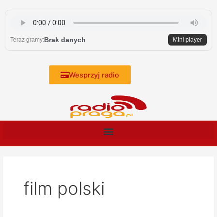
Skip
to
content
Brak danych
Teraz gramy:
Mini player
Wesprzyj radio
film polski