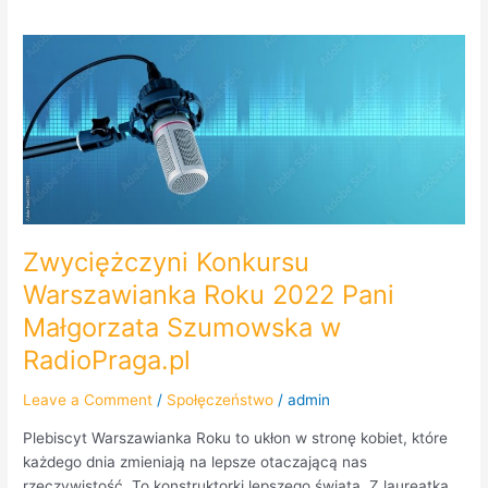
Zwyciężczyni
Konkursu
Warszawianka
Roku
2022
Pani
Małgorzata
Szumowska
w
Zwyciężczyni Konkursu
RadioPraga.pl
Warszawianka Roku 2022 Pani
Małgorzata Szumowska w
RadioPraga.pl
Leave a Comment
/
Społęczeństwo
/
admin
Plebiscyt Warszawianka Roku to ukłon w stronę kobiet, które
każdego dnia zmieniają na lepsze otaczającą nas
rzeczywistość. To konstruktorki lepszego świata. Z laureatką