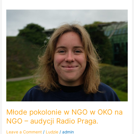
Młode
pokolonie
w
NGO
w
OKO
na
NGO
–
audycji
Radio
Praga.
Młode pokolonie w NGO w OKO na
NGO – audycji Radio Praga.
Leave a Comment
/
Ludzie
/
admin