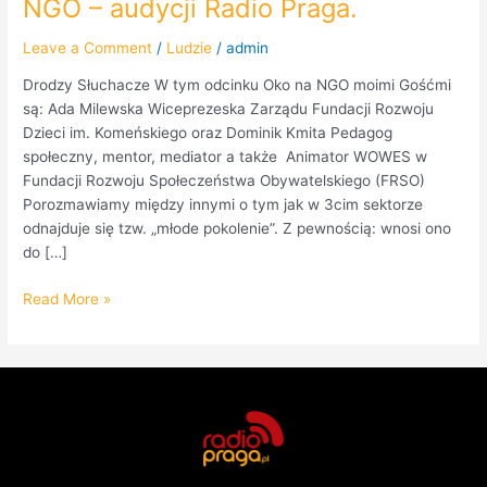
NGO – audycji Radio Praga.
Leave a Comment
/
Ludzie
/
admin
Drodzy Słuchacze W tym odcinku Oko na NGO moimi Gośćmi
są: Ada Milewska Wiceprezeska Zarządu Fundacji Rozwoju
Dzieci im. Komeńskiego oraz Dominik Kmita Pedagog
społeczny, mentor, mediator a także Animator WOWES w
Fundacji Rozwoju Społeczeństwa Obywatelskiego (FRSO)
Porozmawiamy między innymi o tym jak w 3cim sektorze
odnajduje się tzw. „młode pokolenie”. Z pewnością: wnosi ono
do […]
Read More »