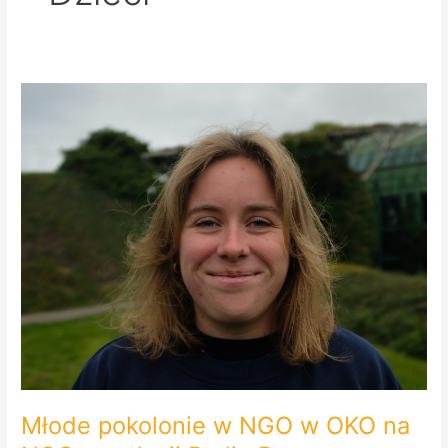
Młode
pokolonie
w
NGO
w
OKO
na
NGO
–
audycji
Radio
Praga.
Młode pokolonie w NGO w OKO na