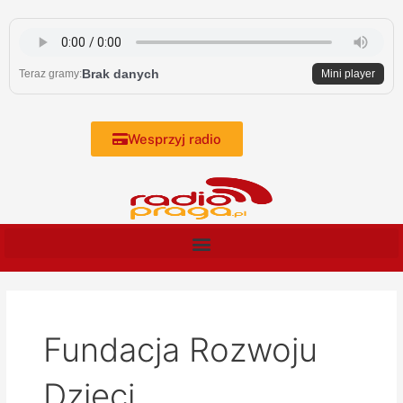
Skip
to
content
Brak danych
Teraz gramy:
Mini player
Wesprzyj radio
Fundacja Rozwoju
Dzieci