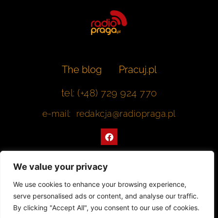
The blog
Pracuj.pl
tel: (+48) 729 924 770
e-mail: redakcja@radiopraga.pl
F
a
c
e
b
We value your privacy
o
o
Współpracujemy z Muzeum Warszawskiej Pragi
We use cookies to enhance your browsing experience,
k
serve personalised ads or content, and analyse our traffic.
© 2022 All rights Reserved. Radiopraga.pl
By clicking "Accept All", you consent to our use of cookies.