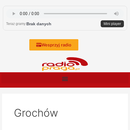
Skip
to
content
Brak danych
Teraz gramy:
Mini player
Wesprzyj radio
Grochów