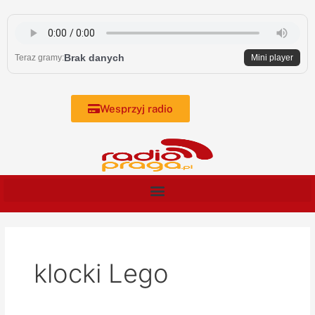
Skip
to
content
Brak danych
Teraz gramy:
Mini player
Wesprzyj radio
klocki Lego