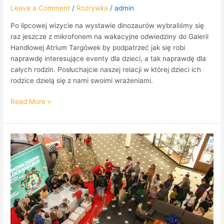
Leave a Comment
/
Rozrywka
/
admin
Po lipcowej wizycie na wystawie dinozaurów wybraliśmy się
raz jeszcze z mikrofonem na wakacyjne odwiedziny do Galerii
Handlowej Atrium Targówek by podpatrzeć jak się robi
naprawdę interesujące eventy dla dzieci, a tak naprawdę dla
całych rodzin. Posłuchajcie naszej relacji w której dzieci ich
rodzice dzielą się z nami swoimi wrażeniami.
Read More »
Event
Lego
w
CH
Promenada.
Bombki
choinkowe,
Brodaty