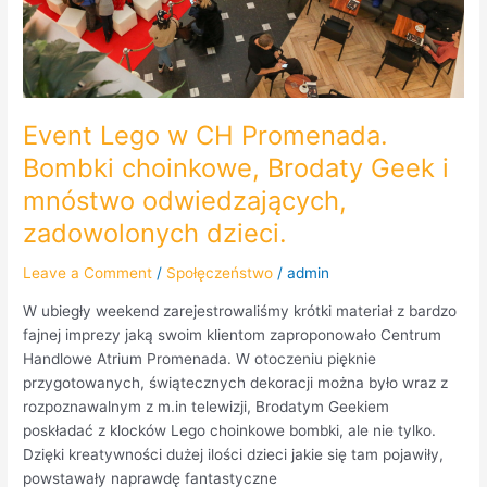
Geek
i
mnóstwo
odwiedzających,
zadowolonych
dzieci.
Event Lego w CH Promenada.
Bombki choinkowe, Brodaty Geek i
mnóstwo odwiedzających,
zadowolonych dzieci.
Leave a Comment
/
Społęczeństwo
/
admin
W ubiegły weekend zarejestrowaliśmy krótki materiał z bardzo
fajnej imprezy jaką swoim klientom zaproponowało Centrum
Handlowe Atrium Promenada. W otoczeniu pięknie
przygotowanych, świątecznych dekoracji można było wraz z
rozpoznawalnym z m.in telewizji, Brodatym Geekiem
poskładać z klocków Lego choinkowe bombki, ale nie tylko.
Dzięki kreatywności dużej ilości dzieci jakie się tam pojawiły,
powstawały naprawdę fantastyczne