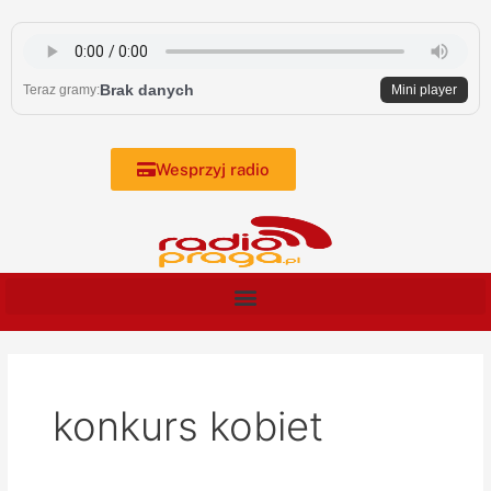
Skip
to
content
Brak danych
Teraz gramy:
Mini player
Wesprzyj radio
konkurs kobiet