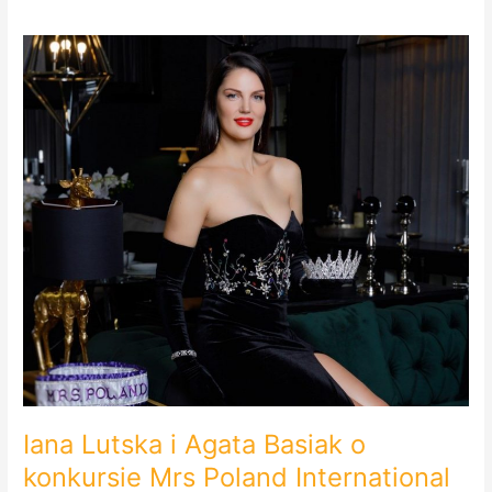
Iana
Lutska
i
Agata
Basiak
o
konkursie
Mrs
Poland
International
w
RadioPraga.pl
Iana Lutska i Agata Basiak o
konkursie Mrs Poland International