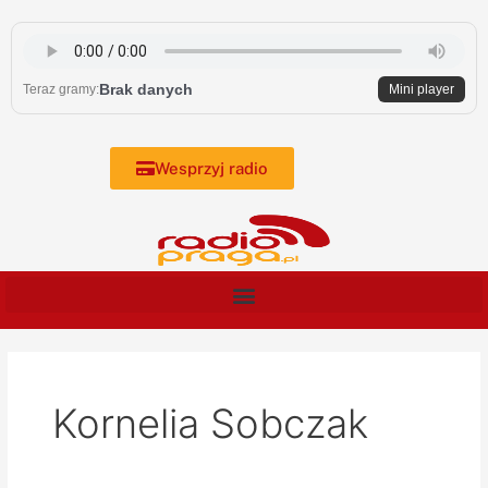
Skip
to
content
Brak danych
Teraz gramy:
Mini player
Wesprzyj radio
Kornelia Sobczak