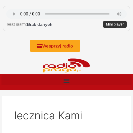
Skip
to
content
Brak danych
Teraz gramy:
Mini player
Wesprzyj radio
lecznica Kami