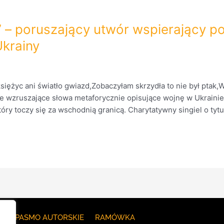
” – poruszający utwór wspierający 
krainy
księżyc ani światło gwiazd,Zobaczyłam skrzydła to nie był ptak,
e wzruszające słowa metaforycznie opisujące wojnę w Ukraini
óry toczy się za wschodnią granicą. Charytatywny singiel o tytu
E
PASMO AUTORSKIE
RAMÓWKA