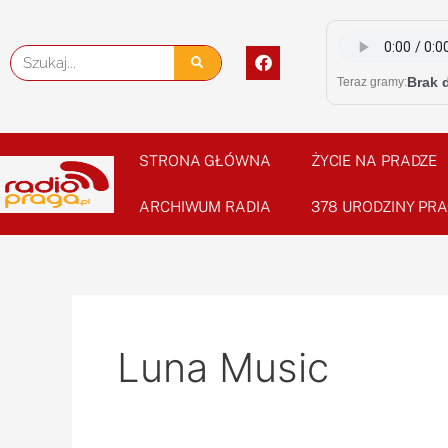
Skip
to
F
Szukaj
content
a
Brak 
Teraz gramy:
c
e
b
o
o
STRONA GŁÓWNA
ŻYCIE NA PRADZE
k
ARCHIWUM RADIA
378 URODZINY PRA
Luna Music