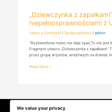
„Dziewczynka
„Dziewczynka z zapałkami
z
niepełnosprawnościami z U
zapałkami”
–
Leave a Comment
/
Społęczeństwo
/
admin
poruszający
“Rozświetlone niebo nie daje spać,To nie jest 
utwór
Fragment utworu „Dziewczynka z zapałkami” T
wspierający
przez grupę artystów, wrażliwych na dramat, kt
pomoc
dla
Read More »
uchodźców
z
niepełnosprawnościami
z
Ukrainy
We value your privacy
STRONA GŁÓWNA
ŻYCIE NA PRADZ