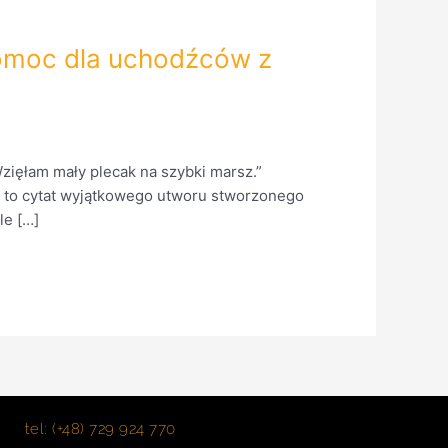
pomoc dla uchodźców z
Wzięłam mały plecak na szybki marsz.”
e to cytat wyjątkowego utworu stworzonego
le […]
tel: (+48) 729 924 770