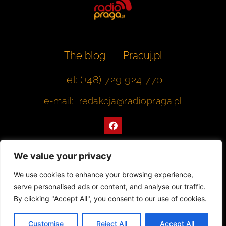
The blog
Pracuj.pl
tel: (+48) 729 924 770
e-mail: redakcja@radiopraga.pl
F
a
c
e
b
We value your privacy
o
o
Współpracujemy z Muzeum Warszawskiej Pragi
We use cookies to enhance your browsing experience,
k
serve personalised ads or content, and analyse our traffic.
© 2022 All rights Reserved. Radiopraga.pl
By clicking "Accept All", you consent to our use of cookies.
Projekt strony internetowej: tomasz-kaminski.pl
Customise
Reject All
Accept All