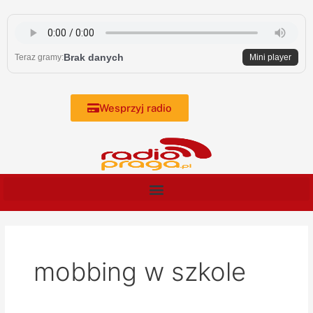
Skip
to
content
Brak danych
Teraz gramy:
Mini player
Wesprzyj radio
mobbing w szkole