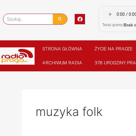
Skip
to
F
Szukaj
content
a
Brak 
Teraz gramy:
c
e
b
o
o
STRONA GŁÓWNA
ŻYCIE NA PRADZE
k
ARCHIWUM RADIA
378 URODZINY PRA
muzyka folk