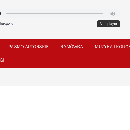
danych
Mini player
PASMO AUTORSKIE
RAMÓWKA
MUZYKA I KONC
GI