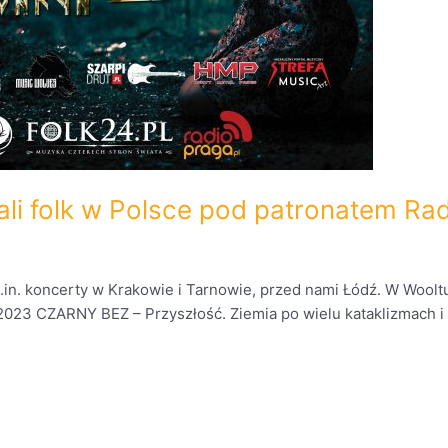
ali folk w Polsce pod patronatem Ra
.in. koncerty w Krakowie i Tarnowie, przed nami Łódź. W Wooltu
.2023 CZARNY BEZ – Przyszłość. Ziemia po wielu kataklizmach i w