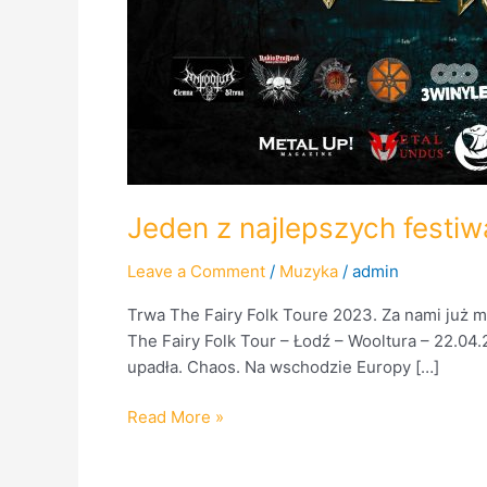
Jeden z najlepszych festiw
Leave a Comment
/
Muzyka
/
admin
Trwa The Fairy Folk Toure 2023. Za nami już m
The Fairy Folk Tour – Łodź – Wooltura – 22.04
upadła. Chaos. Na wschodzie Europy […]
Read More »