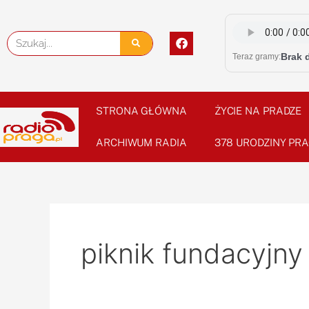
Skip
to
F
Szukaj
content
a
Brak 
Teraz gramy:
c
e
b
o
o
STRONA GŁÓWNA
ŻYCIE NA PRADZE
k
ARCHIWUM RADIA
378 URODZINY PRA
piknik fundacyjny