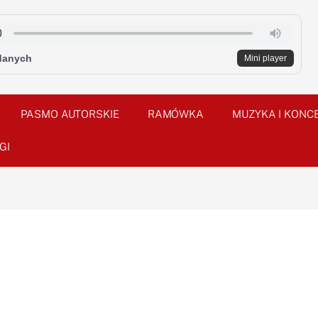
danych
Mini player
PASMO AUTORSKIE
RAMÓWKA
MUZYKA I KONC
GI