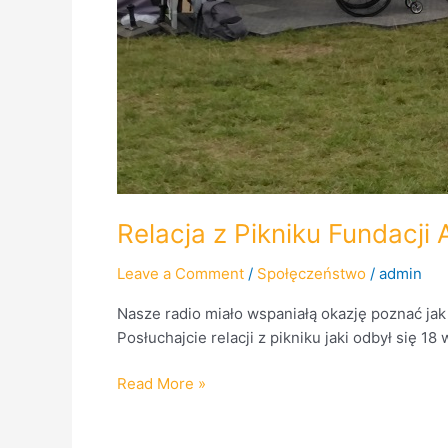
Relacja z Pikniku Fundacj
Leave a Comment
/
Społęczeństwo
/
admin
Nasze radio miało wspaniałą okazję poznać jak 
Posłuchajcie relacji z pikniku jaki odbył się
Read More »