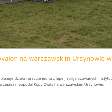
i Avalon na warszawskim Ursynowie w
planuje działa i pracuje jedna z lepeij zorganizowanych instyt
 18 września nieopodal Kopy Cwila na warszawskim Ursynowie.