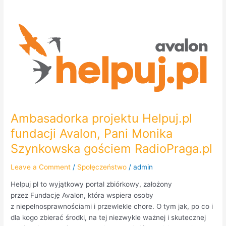
Ambasadorka
projektu
Helpuj.pl
fundacji
Avalon,
Pani
Monika
Szynkowska
gościem
Ambasadorka projektu Helpuj.pl
RadioPraga.pl
fundacji Avalon, Pani Monika
Szynkowska gościem RadioPraga.pl
Leave a Comment
/
Społęczeństwo
/
admin
Helpuj pl to wyjątkowy portal zbiórkowy, założony
przez Fundację Avalon, która wspiera osoby
z niepełnosprawnościami i przewlekle chore. O tym jak, po co i
dla kogo zbierać środki, na tej niezwykle ważnej i skutecznej