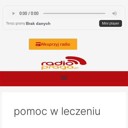
Skip
to
content
Brak danych
Teraz gramy:
Mini player
Wesprzyj radio
pomoc w leczeniu