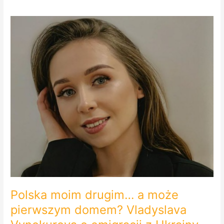
Polska
moim
drugim…
a
może
pierwszym
domem?
Vladyslava
Vynokurova
o
emigracji
z
Ukrainy.
Polska moim drugim… a może
pierwszym domem? Vladyslava