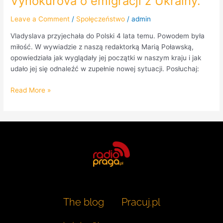
Vynokurova o emigracji z Ukrainy.
Leave a Comment
/
Społęczeństwo
/
admin
Vladyslava przyjechała do Polski 4 lata temu. Powodem była
miłość. W wywiadzie z naszą redaktorką Marią Poławską,
opowiedziała jak wyglądały jej początki w naszym kraju i jak
udało jej się odnaleźć w zupełnie nowej sytuacji. Posłuchaj:
Read More »
The blog
Pracuj.pl