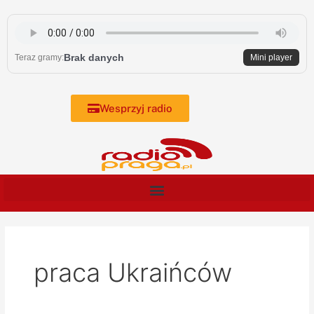
Skip
to
content
Brak danych
Teraz gramy:
Mini player
Wesprzyj radio
praca Ukraińców