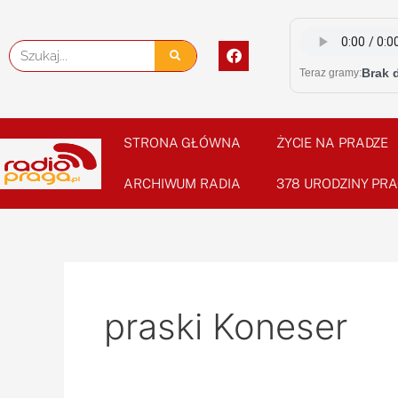
Skip
to
F
Szukaj
content
a
Brak 
Teraz gramy:
c
e
b
o
o
STRONA GŁÓWNA
ŻYCIE NA PRADZE
k
ARCHIWUM RADIA
378 URODZINY PRA
praski Koneser