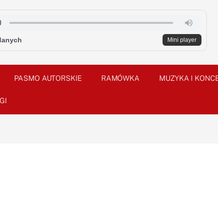
danych
Mini player
PASMO AUTORSKIE
RAMÓWKA
MUZYKA I KONC
GI