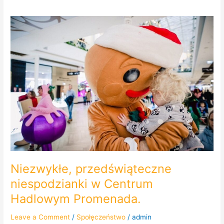
Niezwykłe,
przedświąteczne
niespodzianki
w
Centrum
Hadlowym
Promenada.
Niezwykłe, przedświąteczne
niespodzianki w Centrum
Hadlowym Promenada.
Leave a Comment
/
Społęczeństwo
/
admin