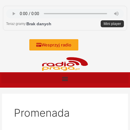
Skip
to
content
Brak danych
Teraz gramy:
Mini player
Wesprzyj radio
Promenada