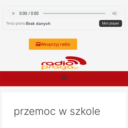
Skip
to
content
Brak danych
Teraz gramy:
Mini player
Wesprzyj radio
przemoc w szkole