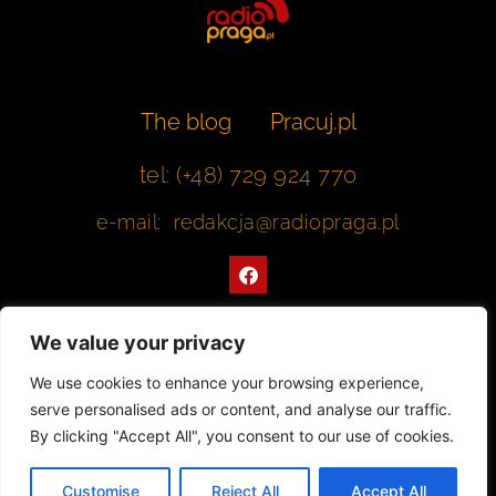
The blog
Pracuj.pl
tel: (+48) 729 924 770
e-mail: redakcja@radiopraga.pl
F
a
c
e
b
We value your privacy
o
o
Współpracujemy z Muzeum Warszawskiej Pragi
We use cookies to enhance your browsing experience,
k
serve personalised ads or content, and analyse our traffic.
© 2022 All rights Reserved. Radiopraga.pl
By clicking "Accept All", you consent to our use of cookies.
Projekt strony internetowej: tomasz-kaminski.pl
Customise
Reject All
Accept All