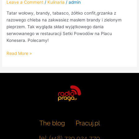
Leave a Comment
/
Kulinaria
/
admin
Tatar wołowy, brandy, tabasco, żółtko confit,grzanka z
razowego chleba na zakwasiez masłem brandy i zielonym
pieprzem. Tak wygląda skład wyjątkowego dania
serwowanego w restauracji Setki Powodów na Placu
Konesera. Polecamy!
Read More »
The blog
Pracuj.pl
tel: (+48) 729 924 770