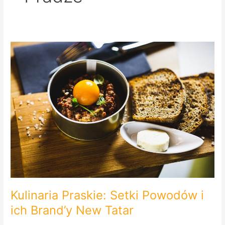
Kulinaria
Praskie:
Setki
Powodów
i
ich
Brand’y
New
Tatar
Kulinaria Praskie: Setki Powodów i
ich Brand’y New Tatar