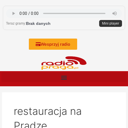
Skip
to
content
Brak danych
Teraz gramy:
Mini player
Wesprzyj radio
restauracja na
Pradze